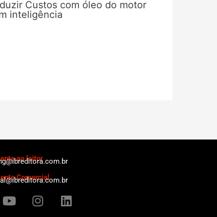
duzir Custos com óleo do motor
m inteligência
nto ao leitor
ng@ibreditora.com.br
ento Comercial
al@ibreditora.com.br
Y
I
L
o
n
i