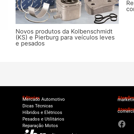
Re
co
Novos produtos da Kolbenschmidt
(KS) e Pierburg para veículos leves
e pesados
Editorias
Atendime
Mercado Automotivo
marketi
Dicas Técnicas
Atendim
comerci
Híbridos e Elétricos
F
Pesados e Utilitários
a
Reparação Motos