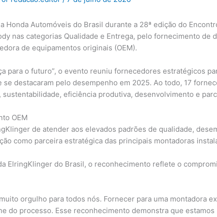
pela Honda Automóveis do Brasil durante a 28ª edição do Encon
y nas categorias Qualidade e Entrega, pelo fornecimento de def
edora de equipamentos originais (OEM).
nça para o futuro”, o evento reuniu fornecedores estratégicos pa
 se destacaram pelo desempenho em 2025. Ao todo, 17 fornec
 sustentabilidade, eficiência produtiva, desenvolvimento e parc
ento OEM
ngKlinger de atender aos elevados padrões de qualidade, desem
ção como parceira estratégica das principais montadoras instala
da ElringKlinger do Brasil, o reconhecimento reflete o compro
muito orgulho para todos nós. Fornecer para uma montadora ex
he do processo. Esse reconhecimento demonstra que estamos n