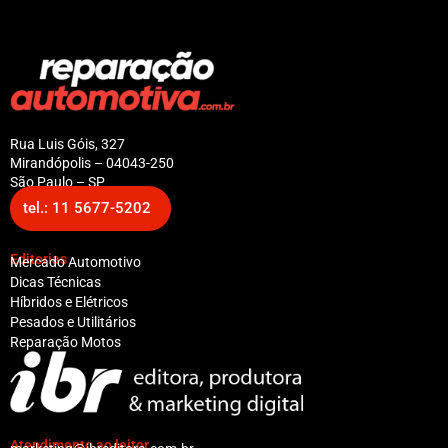
Rua Luis Góis, 327
Mirandópolis – 04043-250
São Paulo – SP
tel.: 11 5677-5202
Editorias
Mercado Automotivo
Dicas Técnicas
Híbridos e Elétricos
Pesados e Utilitários
Reparação Motos
Atendimento ao leitor