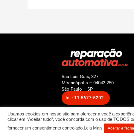
Rua Luis Góis, 327
Mirandópolis – 04043-250
São Paulo – SP
tel.: 11 5677-5202
Usamos cookies em nosso site para oferecer a você a experiênci
clicar em “Aceitar tudo”, você concorda com o uso de TODOS os 
© 2022 Reparação Automotiv
fornecer um consentimento controlado.
Leia Mais
Aceitar e fecha