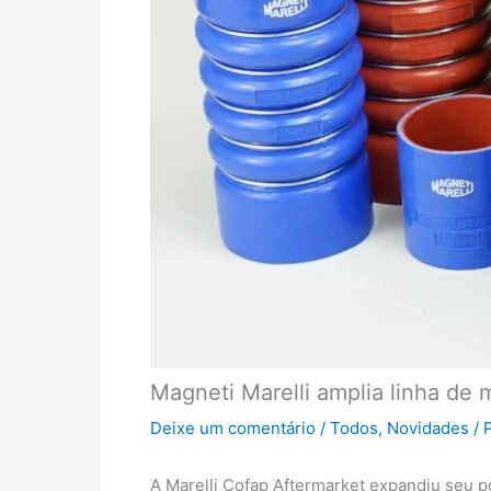
Magneti Marelli amplia linha de
Deixe um comentário
/
Todos
,
Novidades
/ 
A Marelli Cofap Aftermarket expandiu seu 