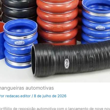
 mangueiras automotivas
Por
redacao.editor
/
8 de julho de 2026
portfólio de reposição automotiva com o lançamento de nove no