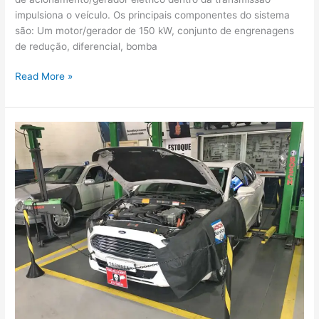
impulsiona o veículo. Os principais componentes do sistema
são: Um motor/gerador de 150 kW, conjunto de engrenagens
de redução, diferencial, bomba
Read More »
Como
a
reparação
brasileira
se
prepara
para
os
carros
híbridos
e
elétricos