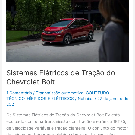
Elétricos
de
Tração
do
Chevrolet
Bolt
Sistemas Elétricos de Tração do
Chevrolet Bolt
1 Comentário
/
Transmissão automotiva
,
CONTEÚDO
TÉCNICO
,
HÍBRIDOS E ELÉTRICOS
/
Noticias
/
27 de janeiro de
2021
Os Sistemas Elétricos de Tração do Chevrolet Bolt EV está
equipado com uma transmissão com tração eletrônica 1ET25,
de velocidade variável e tração dianteira. O conjunto do motor
de acionamento/gerador elétrico dentro da transmissão