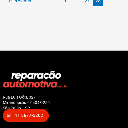
←
Previous
1
…
27
28
Rua Luis Góis, 327
Mirandópolis – 04043-250
São Paulo – SP
tel.: 11 5677-5202