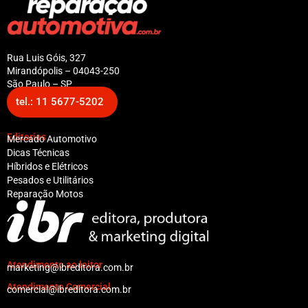
Rua Luis Góis, 327
Mirandópolis – 04043-250
São Paulo – SP
tel.: 11 5677-5202
Editorias
Mercado Automotivo
Dicas Técnicas
Híbridos e Elétricos
Pesados e Utilitários
Reparação Motos
Atendimento ao leitor
marketing@ibreditora.com.br
Atendimento Comercial
comercial@ibreditora.com.br
F
Y
I
L