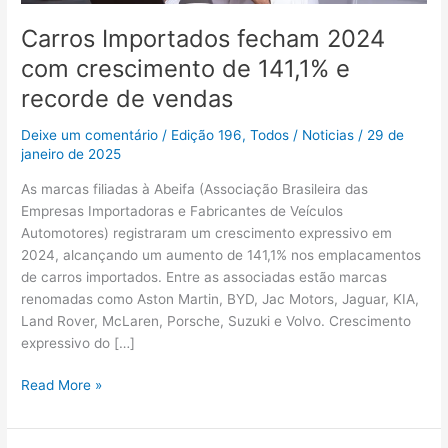
e
recorde
Carros Importados fecham 2024
de
com crescimento de 141,1% e
vendas
recorde de vendas
Deixe um comentário
/
Edição 196
,
Todos
/
Noticias
/
29 de
janeiro de 2025
As marcas filiadas à Abeifa (Associação Brasileira das
Empresas Importadoras e Fabricantes de Veículos
Automotores) registraram um crescimento expressivo em
2024, alcançando um aumento de 141,1% nos emplacamentos
de carros importados. Entre as associadas estão marcas
renomadas como Aston Martin, BYD, Jac Motors, Jaguar, KIA,
Land Rover, McLaren, Porsche, Suzuki e Volvo. Crescimento
expressivo do […]
Read More »