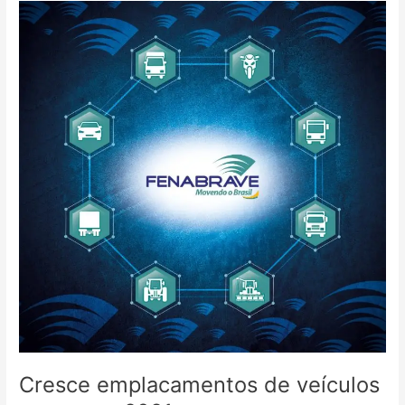
Cresce
emplacamentos
de
veículos
novos
em
2021
Cresce emplacamentos de veículos