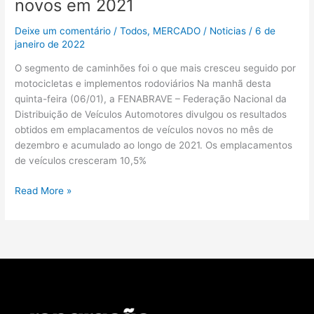
novos em 2021
Deixe um comentário
/
Todos
,
MERCADO
/
Noticias
/
6 de
janeiro de 2022
O segmento de caminhões foi o que mais cresceu seguido por
motocicletas e implementos rodoviários Na manhã desta
quinta-feira (06/01), a FENABRAVE – Federação Nacional da
Distribuição de Veículos Automotores divulgou os resultados
obtidos em emplacamentos de veículos novos no mês de
dezembro e acumulado ao longo de 2021. Os emplacamentos
de veículos cresceram 10,5%
Read More »