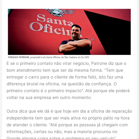
E se o primeiro contato não virar negócio, Patrone diz que o
bom atendimento tem que ser da mesma forma. “Tem que
entregar o carro para o cliente de forma feliz, isto faz uma
diferença brutal na oficina, na questão da confiança. O
primeiro contato é o primeiro impacto”. Até porque ele poderá
voltar na sua empresa em outro momento.
Outra dica que ele dá é que hoje em dia a oficina de reparação
independente tem que ser mais ativa no próprio pátio na hora
de atender o cliente. “Até porque as pessoas já chegam com
informações, certas ou não, mas a maioria procurou no
Google alguma coisa sobre o problema no seu veículo”.