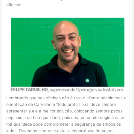
oficinas.
Lembrando que nas oficinas não é raro o cliente pechinchar, a
orientação de Carvalho é “todo profissional deve sempre
apresentar a ele a melhor solução, colocando sempre peças
originais e de boa qualidade, pois uma peça não original ou de
má qualidade pode comprometer a segurança de ambos os
lados. Devemos sempre exaltar a importância de peças