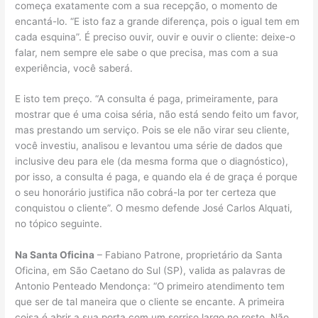
começa exatamente com a sua recepção, o momento de
encantá-lo. “E isto faz a grande diferença, pois o igual tem em
cada esquina”. É preciso ouvir, ouvir e ouvir o cliente: deixe-o
falar, nem sempre ele sabe o que precisa, mas com a sua
experiência, você saberá.
E isto tem preço. “A consulta é paga, primeiramente, para
mostrar que é uma coisa séria, não está sendo feito um favor,
mas prestando um serviço. Pois se ele não virar seu cliente,
você investiu, analisou e levantou uma série de dados que
inclusive deu para ele (da mesma forma que o diagnóstico),
por isso, a consulta é paga, e quando ela é de graça é porque
o seu honorário justifica não cobrá-la por ter certeza que
conquistou o cliente”. O mesmo defende José Carlos Alquati,
no tópico seguinte.
Na Santa Oficina
– Fabiano Patrone, proprietário da Santa
Oficina, em São Caetano do Sul (SP), valida as palavras de
Antonio Penteado Mendonça: “O primeiro atendimento tem
que ser de tal maneira que o cliente se encante. A primeira
coisa é abrir a sua porta com um sorriso largo no rosto. Não