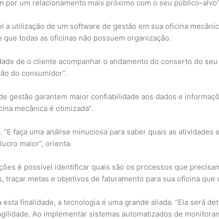
 por um relacionamento mais próximo com o seu público-alvo”
el a utilização de um software de gestão em sua oficina mecâni
 que todas as oficinas não possuem organização.
idade de o cliente acompanhar o andamento do conserto do seu 
ação do consumidor”.
de gestão garantem maior confiabilidade aos dados e informaç
cina mecânica é otimizada”.
“E faça uma análise minuciosa para saber quais as atividades 
ucro maior”, orienta.
es é possível identificar quais são os processos que precisam
zos, traçar metas e objetivos de faturamento para sua oficina q
sta finalidade, a tecnologia é uma grande aliada. “Ela será de
agilidade. Ao implementar sistemas automatizados de monitoram