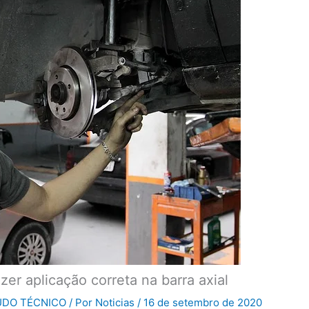
er aplicação correta na barra axial
DO TÉCNICO
/ Por
Noticias
/
16 de setembro de 2020