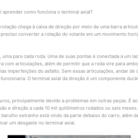
al aprender como funciona o terminal axial?
rotação chega à caixa de direção por meio de uma barra articu
 preciso converter a rotação do volante em um movimento horizo
a, uma para cada roda. Uma de suas pontas é conectada a um lad
ra com articulações, além de permitir que a roda vire para amb
s imperfeições do asfalto. Sem essas articulações, andar de ca
uncionaria. O terminal axial da direção é um componente duráv
os, principalmente devido a problemas em outras peças. É ac
o e direção a cada 10 mil quilômetros rodados ou seis meses. 
 barulho estranho está vindo da parte debaixo do carro, além d
icar um desgaste no terminal axial.