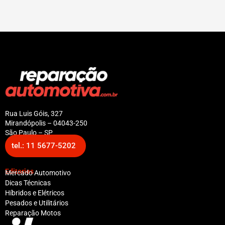
Rua Luis Góis, 327
Mirandópolis – 04043-250
São Paulo – SP
tel.: 11 5677-5202
Editorias
Mercado Automotivo
Dicas Técnicas
Híbridos e Elétricos
Pesados e Utilitários
Reparação Motos