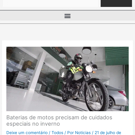
Baterias de motos precisam de cuidados
especiais no inverno
Deixe um comentário
/
Todos
/ Por
Noticias
/
21 de julho de