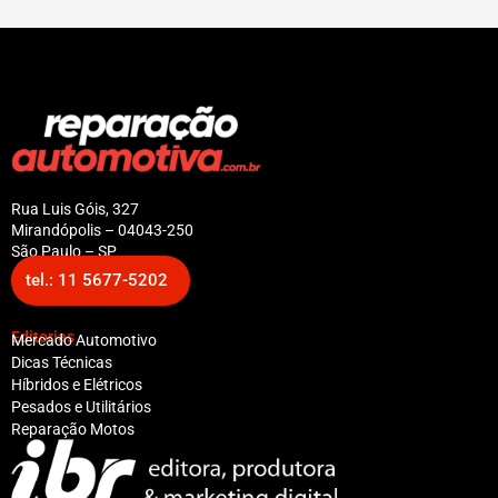
Rua Luis Góis, 327
Mirandópolis – 04043-250
São Paulo – SP
tel.: 11 5677-5202
Editorias
Mercado Automotivo
Dicas Técnicas
Híbridos e Elétricos
Pesados e Utilitários
Reparação Motos