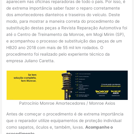
aparecem nas oficinas reparadoras de todo o país. Por isso, é
de extrema importância saber fazer o reparo corretamente
dos amortecedores dianteiros e traseiros do veículo. Deste
modo, para mostrar a maneira correta do procedimento de
substituição destas peças a Revista Reparação Automotiva foi
até o Centro de Treinamento da Monroe, em Mogi Mirim (SP),
e acompanhou o processo de substituição das peças de um
HB20 ano 2018 com mais de 55 mil km rodados. O
procedimento foi realizado pelo experiente técnico da
empresa Juliano Caretta.
Patrocínio Monroe Amortecedores / Monroe Axios
Antes de começar o procedimento é de extrema importância
que o reparador utilize equipamentos de proteção individual
como sapatos, óculos e, também, luvas.
Acompanhe o
procedimento.