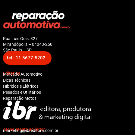
Rua Luis Góis, 327
Mirandópolis – 04043-250
São Paulo – SP
tel.: 11 5677-5202
Editorias
Mercado Automotivo
Dicas Técnicas
Híbridos e Elétricos
Pesados e Utilitários
Reparação Motos
Atendimento ao leitor
marketing@ibreditora.com.br