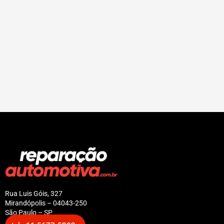
Rua Luis Góis, 327
Mirandópolis – 04043-250
São Paulo – SP