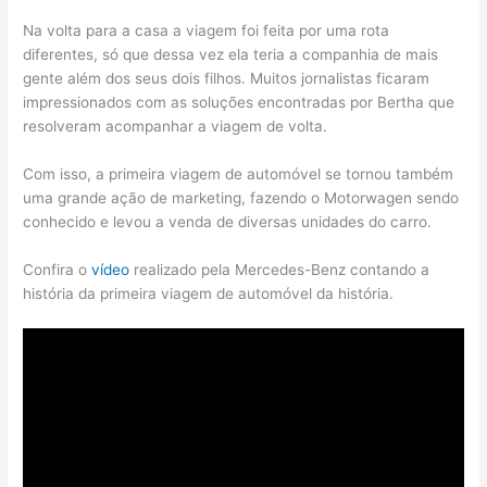
Na volta para a casa a viagem foi feita por uma rota
diferentes, só que dessa vez ela teria a companhia de mais
gente além dos seus dois filhos. Muitos jornalistas ficaram
impressionados com as soluções encontradas por Bertha que
resolveram acompanhar a viagem de volta.
Com isso, a primeira viagem de automóvel se tornou também
uma grande ação de marketing, fazendo o Motorwagen sendo
conhecido e levou a venda de diversas unidades do carro.
Confira o
vídeo
realizado pela Mercedes-Benz contando a
história da primeira viagem de automóvel da história.