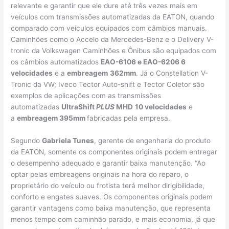
relevante e garantir que ele dure até três vezes mais em
veículos com transmissões automatizadas da EATON, quando
comparado com veículos equipados com câmbios manuais.
Caminhões como o Accelo da Mercedes-Benz e o Delivery V-
tronic da Volkswagen Caminhões e Ônibus são equipados com
os câmbios automatizados
EAO-6106 e EAO-6206 6
velocidades
e a
embreagem
362mm
. Já o Constellation V-
Tronic da VW; Iveco Tector Auto-shift e Tector Coletor são
exemplos de aplicações com as transmissões
automatizadas
UltraShift
PLUS
MHD
10 velocidades
e
a
embreagem 395mm
fabricadas pela empresa.
Segundo
Gabriela Tunes
, gerente de engenharia do produto
da EATON, somente os componentes originais podem entregar
o desempenho adequado e garantir baixa manutenção. “Ao
optar pelas embreagens originais na hora do reparo, o
proprietário do veículo ou frotista terá melhor dirigibilidade,
conforto e engates suaves. Os componentes originais podem
garantir vantagens como baixa manutenção, que representa
menos tempo com caminhão parado, e mais economia, já que