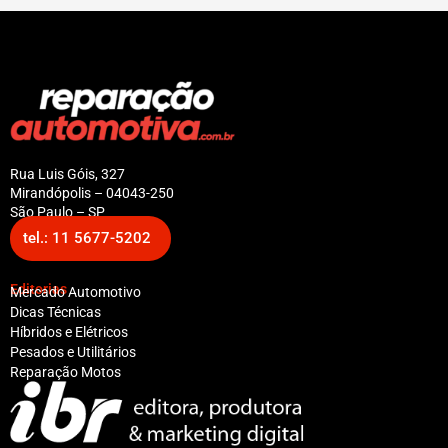
Rua Luis Góis, 327
Mirandópolis – 04043-250
São Paulo – SP
tel.: 11 5677-5202
Editorias
Mercado Automotivo
Dicas Técnicas
Híbridos e Elétricos
Pesados e Utilitários
Reparação Motos