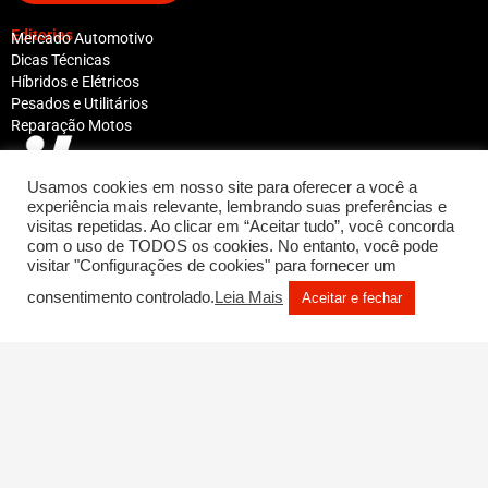
Editorias
Mercado Automotivo
Dicas Técnicas
Híbridos e Elétricos
Pesados e Utilitários
Reparação Motos
Usamos cookies em nosso site para oferecer a você a
experiência mais relevante, lembrando suas preferências e
visitas repetidas. Ao clicar em “Aceitar tudo”, você concorda
Atendimento ao leitor
marketing@ibreditora.com.br
com o uso de TODOS os cookies. No entanto, você pode
visitar "Configurações de cookies" para fornecer um
Atendimento Comercial
comercial@ibreditora.com.br
consentimento controlado.
Leia Mais
F
Y
I
L
Aceitar e fechar
a
o
n
i
c
u
s
n
e
t
t
k
b
u
a
e
o
b
g
d
© 2022 Reparação Automotiva - Todos os
o
e
r
i
direitos reservados