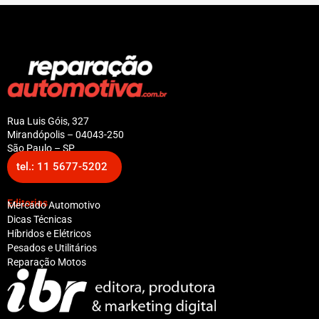
Rua Luis Góis, 327
Mirandópolis – 04043-250
São Paulo – SP
tel.: 11 5677-5202
Editorias
Mercado Automotivo
Dicas Técnicas
Híbridos e Elétricos
Pesados e Utilitários
Reparação Motos