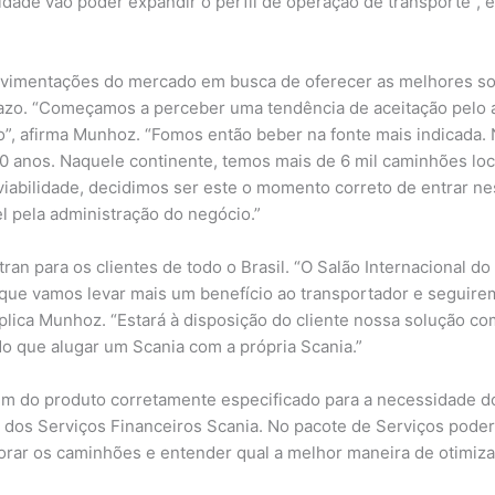
dade vão poder expandir o perfil de operação de transporte”, ex
imentações do mercado em busca de oferecer as melhores sol
prazo. “Começamos a perceber uma tendência de aceitação pel
ro”, afirma Munhoz. “Fomos então beber na fonte mais indicada.
0 anos. Naquele continente, temos mais de 6 mil caminhões loc
abilidade, decidimos ser este o momento correto de entrar nes
el pela administração do negócio.”
ran para os clientes de todo o Brasil. “O Salão Internacional d
que vamos levar mais um benefício ao transportador e seguire
xplica Munhoz. “Estará à disposição do cliente nossa solução c
 do que alugar um Scania com a própria Scania.”
lém do produto corretamente especificado para a necessidade do
o dos Serviços Financeiros Scania. No pacote de Serviços pode
orar os caminhões e entender qual a melhor maneira de otimiz