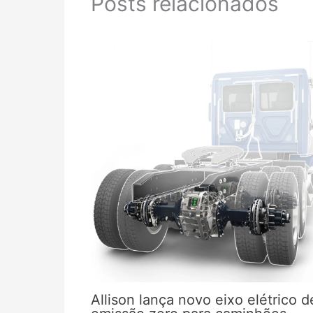
Posts relacionados
Allison lança novo eixo elétrico d