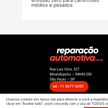
emissão zero para caminhões
médios e pesados
Rua Luis Góis, 327
Mirandópolis – 04043-250
São Paulo – SP
tel.: 11 5677-5202
Usamos cookies em nosso site para oferecer a você a experiênci
clicar em “Aceitar tudo”, você concorda com o uso de TODOS os 
© 2022 Reparação Automotiv