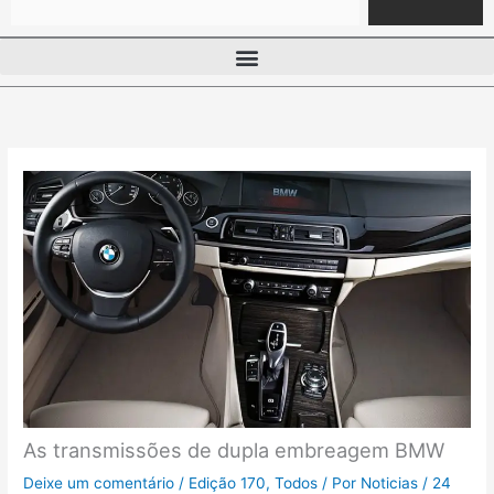
As transmissões de dupla embreagem BMW
Deixe um comentário
/
Edição 170
,
Todos
/ Por
Noticias
/
24