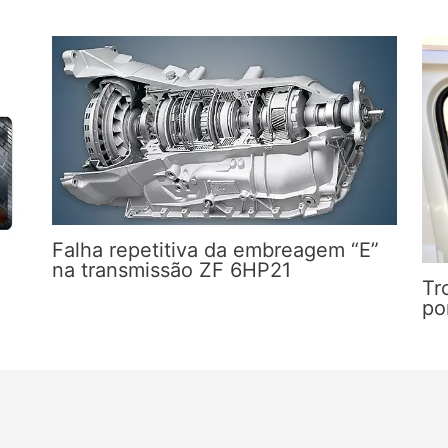
Falha repetitiva da embreagem “E”
a
na transmissão ZF 6HP21
Tr
po