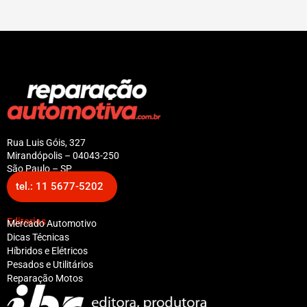
Rua Luis Góis, 327
Mirandópolis – 04043-250
São Paulo – SP
tel.: 11 5677-5202
Editorias
Mercado Automotivo
Dicas Técnicas
Híbridos e Elétricos
Pesados e Utilitários
Reparação Motos