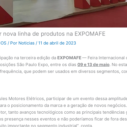
r nova linha de produtos na EXPOMAFE
COS
/ Por
Noticias
/
11 de abril de 2023
ipação na terceira edição da
EXPOMAFE
— Feira Internaciona
posições São Paulo Expo, entre os dias
09 e 13 de maio
. No est
e frequência, que podem ser usados em diversos segmentos, com
les Motores Elétricos, participar de um evento dessa amplitud
ara o posicionamento da marca e a geração de novos negócios. “
etor, tanto avanços tecnológicos como as principais tendência
s presença nesses eventos e não poderíamos ficar de fora de
uito importante no segmento industrial”, conta.