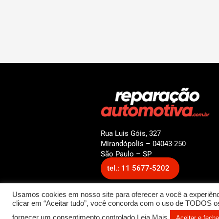
Rua Luis Góis, 327
Mirandópolis – 04043-250
São Paulo – SP
tel.: 11 5677-5202
Usamos cookies em nosso site para oferecer a você a experiênci
clicar em “Aceitar tudo”, você concorda com o uso de TODOS os 
© 2022 Reparação Automotiv
fornecer um consentimento controlado.
Leia Mais
Aceitar e fecha