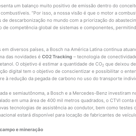
resenta um balanço muito positivo de emissão dentro do concei
combustíveis. “Por isso, a nossa visão é que o motor a combus
tas de descarbonização no mundo com a priorização do abastecim
o de competência global de sistemas e componentes, permitind
 em diversos países, a Bosch na América Latina continua atua
Uma das novidades é
CO2 Tracking
– tecnologia de conectivida
 etanol. O objetivo é estimar a quantidade de CO
que deixou de 
2
ão digital tem o objetivo de conscientizar e possibilitar o en
ere à redução da pegada de carbono no uso do transporte indivi
ctada e semiautônoma, a Bosch e a Mercedes-Benz investiram 
stalado em uma área de 400 mil metros quadrados, o CTVI conta 
 novas tecnologias de assistência ao condutor, bem como testes
rnacional estará disponível para locação de fabricantes de veí
o campo e mineração