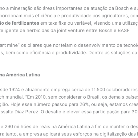
o a mineração são áreas importantes de atuação da Bosch e s
orcionam mais eficiência e produtividade aos agricultores, com
ão de fertilizantes
em taxa fixa ou variável, visando uma utiliz
teligente de herbicidas da joint venture entre Bosch e BASF.
art mine” os pilares que norteiam o desenvolvimento de tecno
, bem como eficiência e produtividade. Dentre as soluções da
 na América Latina
esde 1924 e atualmente emprega cerca de 11.500 colaboradores 
h mundial. “Em 2010, sem considerar o Brasil, os demais paíse
gião. Hoje esse número passou para 26%, ou seja, estamos cre
essalta Diaz Perez. O desafio é elevar essa participação para 
e 290 milhões de reais na América Latina a fim de manter o des
ra tanto, a empresa aplicará seus esforços na digitalização das