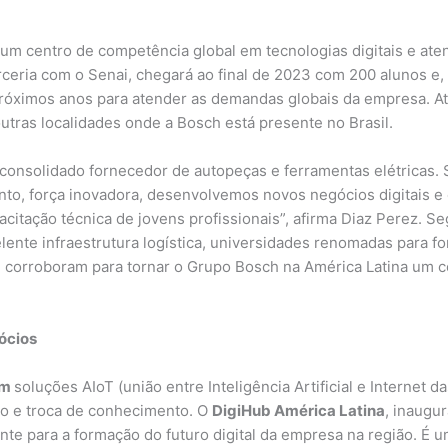
 um centro de competência global em tecnologias digitais e ate
rceria com o Senai, chegará ao final de 2023 com 200 alunos e,
próximos anos para atender as demandas globais da empresa. A
utras localidades onde a Bosch está presente no Brasil.
 consolidado fornecedor de autopeças e ferramentas elétricas
nto, força inovadora, desenvolvemos novos negócios digitais e
acitação técnica de jovens profissionais”, afirma Diaz Perez. S
ente infraestrutura logística, universidades renomadas para f
 corroboram para tornar o Grupo Bosch na América Latina um 
ócios
em
soluções AIoT (união entre Inteligência Artificial e Interne
o e troca de conhecimento. O
DigiHub América Latina
, inaugu
e para a formação do futuro digital da empresa na região. É u