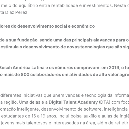
r meio do equilíbrio entre rentabilidade e investimentos. Nest
ta Diaz Perez.
dores do desenvolvimento social e econômico
e a sua fundação, sendo uma das principais alavancas para o
s estimula o desenvolvimento de novas tecnologias que são sign
Bosch América Latina e os números comprovam: em 2019, o tot
são mais de 800 colaboradores em atividades de alto valor a
iferentes iniciativas que unem vendas e tecnologia da inform
na região. Uma delas é a
Digital Talent Academy
(DTA) com foc
mação inteligente, desenvolvimento de software, inteligência a
estudantes de 16 a 19 anos, inclui bolsa-auxílio e aulas de inglê
jovens mais talentosos e interessados na área, além de refletir