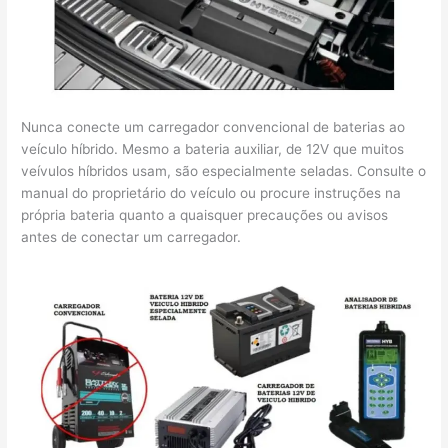
Nunca conecte um carregador convencional de baterias ao
veículo híbrido. Mesmo a bateria auxiliar, de 12V que muitos
veívulos híbridos usam, são especialmente seladas. Consulte o
manual do proprietário do veículo ou procure instruções na
própria bateria quanto a quaisquer precauções ou avisos
antes de conectar um carregador.