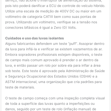
serviço, não acione o interruptor de alimentação do sistema,
pois isto poderá danificar a ECU de controle do veículo hibrido.
Utilize uma escala de medição de 400V DC ou maior em um
voltimetro de categoria CATIII bem como suas pontas de
prova. Utilizando um voltimetro, verifique se a tensão nos
conectores bifásicos é igual a Zero (0) Volts.
Cuidados e uso das luvas isolantes
Alguns fabricantes defendem um teste “puff”. Assoprar dentro
da luva para inflá-la e verificar se existem vazamentos de ar.
Embora sopradores profissionais estejam disponíveis, o teste
de campo mais comum aprovado é prender o ar dentro da
luva, e então passar um rolo por sobre ela para inflar a área
sob teste. Este teste é aprovado pela Administração de Saúde
e Segurança Ocupacional dos Estados Unidos (OSHA) e a
ASTM internacional, uma organização que cria padrões para
teste de materiais.
O teste de campo começa com uma inspeção completa visual
de toda a superfície das luvas quanto a imperfeições ou
danos, seguido por um teste de rolo (inflação manual) de