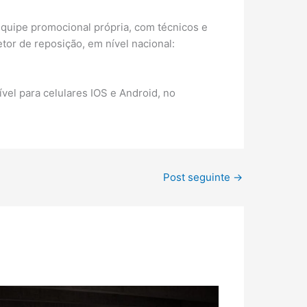
quipe promocional própria, com técnicos e
tor de reposição, em nível nacional:
vel para celulares IOS e Android, no
Post seguinte
→