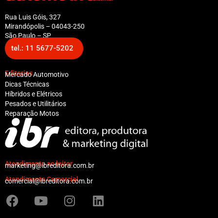
Rua Luis Góis, 327
Mirandópolis – 04043-250
São Paulo – SP
tel.: 11 5677-5202
Editorias
Mercado Automotivo
Dicas Técnicas
Híbridos e Elétricos
Pesados e Utilitários
Reparação Motos
Atendimento ao leitor
marketing@ibreditora.com.br
Atendimento Comercial
comercial@ibreditora.com.br
F
Y
I
L
a
o
n
i