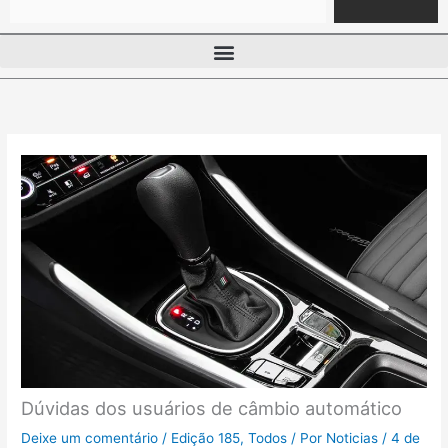
Dúvidas dos usuários de câmbio automático
Deixe um comentário
/
Edição 185
,
Todos
/ Por
Noticias
/
4 de