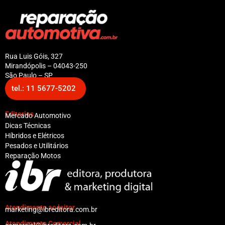
Rua Luis Góis, 327
Mirandópolis – 04043-250
São Paulo – SP
tel.: 11 5677-5202
Editorias
Mercado Automotivo
Dicas Técnicas
Híbridos e Elétricos
Pesados e Utilitários
Reparação Motos
Atendimento ao leitor
marketing@ibreditora.com.br
Atendimento Comercial