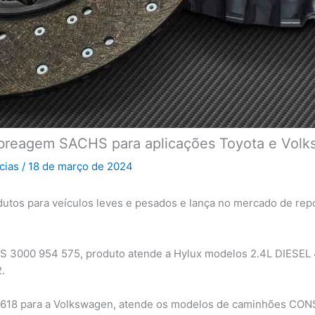
mbreagem SACHS para aplicações Toyota e Vol
icias
/
18 de março de 2024
dutos para veículos leves e pesados e lança no mercado de r
S 3000 954 575, produto atende a Hylux modelos 2.4L DIESEL
.
18 para a Volkswagen, atende os modelos de caminhões CON