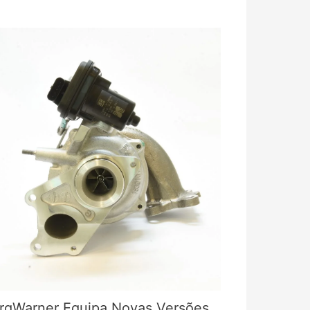
rgWarner Equipa Novas Versões