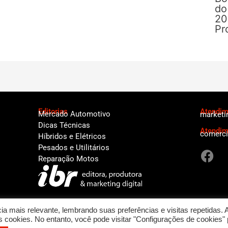
do
20
Pr
Editorias
Atendime
Mercado Automotivo
marketi
Dicas Técnicas
Atendim
comerci
Híbridos e Elétricos
F
Pesados e Utilitários
a
Reparação Motos
c
e
b
o
a mais relevante, lembrando suas preferências e visitas repetidas. 
cookies. No entanto, você pode visitar "Configurações de cookies" 
o