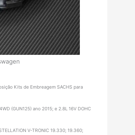
kswagen
eposição Kits de Embreagem SACHS para
 4WD (GUN125) ano 2015; e 2.8L 16V DOHC
STELLATION V-TRONIC 19.330; 19.360;