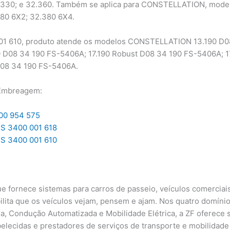
30.330; e 32.360. Também se aplica para CONSTELLATION, mod
380 6X2; 32.380 6X4.
1 610, produto atende os modelos CONSTELLATION 13.190 D08
0 D08 34 190 FS-5406A; 17.190 Robust D08 34 190 FS-5406A;
D08 34 190 FS-5406A.
 Embreagem:
00 954 575
S 3400 001 618
S 3400 001 610
e fornece sistemas para carros de passeio, veículos comerciais
ilita que os veículos vejam, pensem e ajam. Nos quatro domíni
a, Condução Automatizada e Mobilidade Elétrica, a ZF oferece
elecidas e prestadores de serviços de transporte e mobilidade