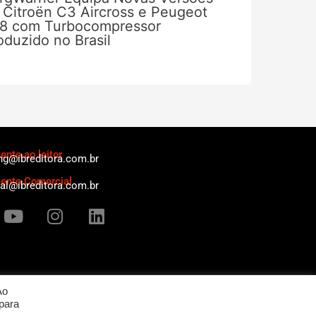
 Citroën C3 Aircross e Peugeot
8 com Turbocompressor
oduzido no Brasil
nto ao leitor
ng@ibreditora.com.br
ento Comercial
al@ibreditora.com.br
Y
I
L
o
n
i
u
s
n
t
t
k
u
a
e
b
g
d
Ao
para
e
r
i