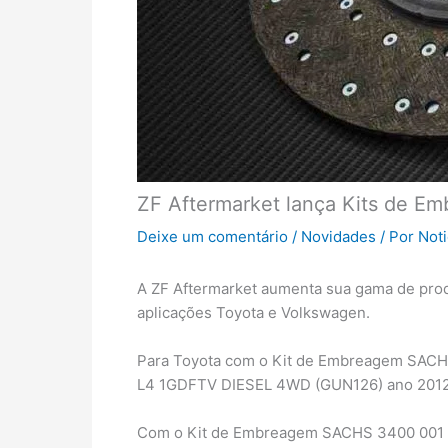
ZF Aftermarket lança Kits de E
Deixe um comentário
/
Novidades
/ Por
Not
A ZF Aftermarket aumenta sua gama de pro
aplicações Toyota e Volkswagen.
Para Toyota com o Kit de Embreagem SACH
L4 1GDFTV DIESEL 4WD (GUN126) ano 2012
Com o Kit de Embreagem SACHS 3400 001 6