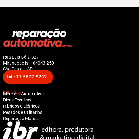
Rua Luis Góis, 327
Mirandópolis – 04043-250
São Paulo – SP
tel.: 11 5677-5202
Editorias
Mercado Automotivo
Dicas Técnicas
Híbridos e Elétricos
Pesados e Utilitários
Reparação Motos