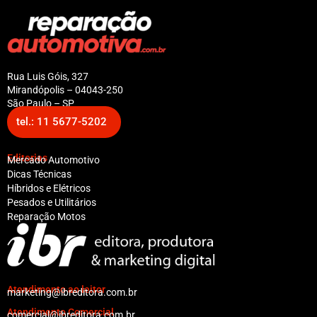
Rua Luis Góis, 327
Mirandópolis – 04043-250
São Paulo – SP
tel.: 11 5677-5202
Editorias
Mercado Automotivo
Dicas Técnicas
Híbridos e Elétricos
Pesados e Utilitários
Reparação Motos
Atendimento ao leitor
marketing@ibreditora.com.br
Atendimento Comercial
comercial@ibreditora.com.br