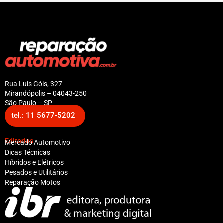
Rua Luis Góis, 327
Mirandópolis – 04043-250
São Paulo – SP
tel.: 11 5677-5202
Editorias
Mercado Automotivo
Dicas Técnicas
Híbridos e Elétricos
Pesados e Utilitários
Reparação Motos