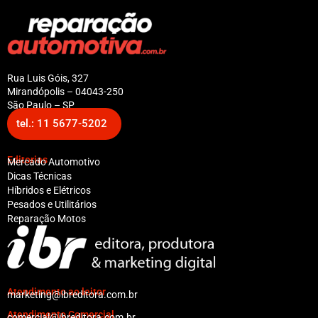
Rua Luis Góis, 327
Mirandópolis – 04043-250
São Paulo – SP
tel.: 11 5677-5202
Editorias
Mercado Automotivo
Dicas Técnicas
Híbridos e Elétricos
Pesados e Utilitários
Reparação Motos
Atendimento ao leitor
marketing@ibreditora.com.br
Atendimento Comercial
comercial@ibreditora.com.br