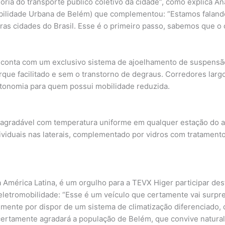
horia do transporte público coletivo da cidade”, como explica A
ilidade Urbana de Belém) que complementou: “Estamos faland
as cidades do Brasil. Esse é o primeiro passo, sabemos que o
lo conta com um exclusivo sistema de ajoelhamento de suspensã
que facilitado e sem o transtorno de degraus. Corredores lar
utonomia para quem possui mobilidade reduzida.
 agradável com temperatura uniforme em qualquer estação do a
ividuais nas laterais, complementado por vidros com tratament
 a América Latina, é um orgulho para a TEVX Higer participar d
 eletromobilidade: “Esse é um veículo que certamente vai surpr
lmente por dispor de um sistema de climatização diferenciado,
ertamente agradará a população de Belém, que convive natura