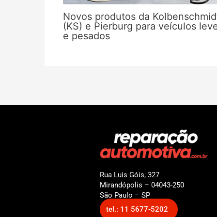
Novos produtos da Kolbenschmid
(KS) e Pierburg para veículos lev
e pesados
Rua Luis Góis, 327
Mirandópolis – 04043-250
São Paulo – SP
tel.: 11 5677-5202