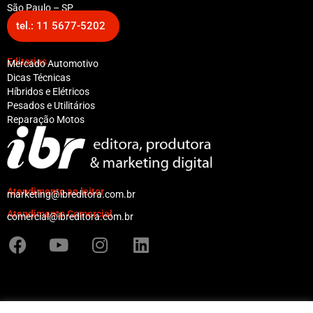
São Paulo – SP
tel.: 11 5677-5202
Editorias
Mercado Automotivo
Dicas Técnicas
Híbridos e Elétricos
Pesados e Utilitários
Reparação Motos
Atendimento ao leitor
marketing@ibreditora.com.br
Atendimento Comercial
comercial@ibreditora.com.br
F
Y
I
L
a
o
n
i
c
u
s
n
e
t
t
k
b
u
a
e