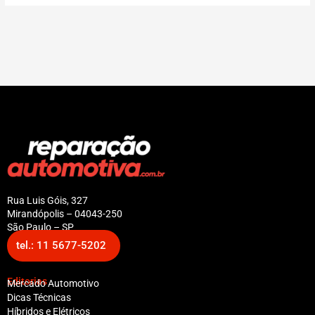
Rua Luis Góis, 327
Mirandópolis – 04043-250
São Paulo – SP
tel.: 11 5677-5202
Editorias
Mercado Automotivo
Dicas Técnicas
Híbridos e Elétricos