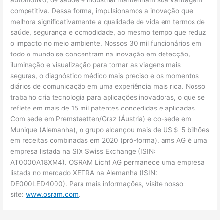
automotivo, de saúde e industrial mantenham sua vantagem
competitiva. Dessa forma, impulsionamos a inovação que
melhora significativamente a qualidade de vida em termos de
saúde, segurança e comodidade, ao mesmo tempo que reduz
o impacto no meio ambiente. Nossos 30 mil funcionários em
todo o mundo se concentram na inovação em detecção,
iluminação e visualização para tornar as viagens mais
seguras, o diagnóstico médico mais preciso e os momentos
diários de comunicação em uma experiência mais rica. Nosso
trabalho cria tecnologia para aplicações inovadoras, o que se
reflete em mais de 15 mil patentes concedidas e aplicadas.
Com sede em Premstaetten/Graz (Áustria) e co-sede em
Munique (Alemanha), o grupo alcançou mais de US＄ 5 bilhões
em receitas combinadas em 2020 (pró-forma). ams AG é uma
empresa listada na SIX Swiss Exchange (ISIN:
AT0000A18XM4). OSRAM Licht AG permanece uma empresa
listada no mercado XETRA na Alemanha (ISIN:
DE000LED4000). Para mais informações, visite nosso
site:
www.osram.com
.