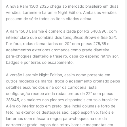
A nova Ram 1500 2025 chega ao mercado brasileiro em duas
versões, Laramie e Laramie Night Edition. Ambas as versões
possuem de série todos os itens citados acima.
A Ram 1500 Laramie é comercializada por R$ 540.990, com
interior claro que combina dois tons,
Bison Brown
e
Sea Salt
.
Por fora, rodas diamantadas de 20” com pneus 275/55 e
acabamentos exteriores cromados como grade dianteira,
para-choques dianteiro e traseiro, capa do espelho retrovisor,
badges e ponteiras do escapamento.​
A versão Laramie Night Edition, assim como presente em
outros modelos da marca, troca o acabamento cromado pelos
detalhes escurecidos e na cor da carroceira. Esta
configuração recebe ainda rodas pretas de 22” com pneus
285/45, as maiores nas picapes disponíveis em solo brasileiro.
Além do interior todo em preto, que inclui colunas e forro de
teto, no exterior os destaques são: capô esportivo; faróis e
lanternas com máscara negra; para-choques na cor da
carroceria; grade, capas dos retrovisores e maçanetas em