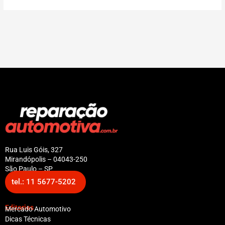
Rua Luis Góis, 327
Mirandópolis – 04043-250
São Paulo – SP
tel.: 11 5677-5202
Editorias
Mercado Automotivo
Dicas Técnicas