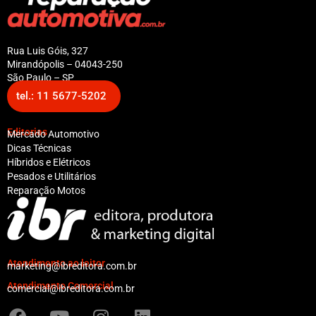
Rua Luis Góis, 327
Mirandópolis – 04043-250
São Paulo – SP
tel.: 11 5677-5202
Editorias
Mercado Automotivo
Dicas Técnicas
Híbridos e Elétricos
Pesados e Utilitários
Reparação Motos
Atendimento ao leitor
marketing@ibreditora.com.br
Atendimento Comercial
comercial@ibreditora.com.br
F
Y
I
L