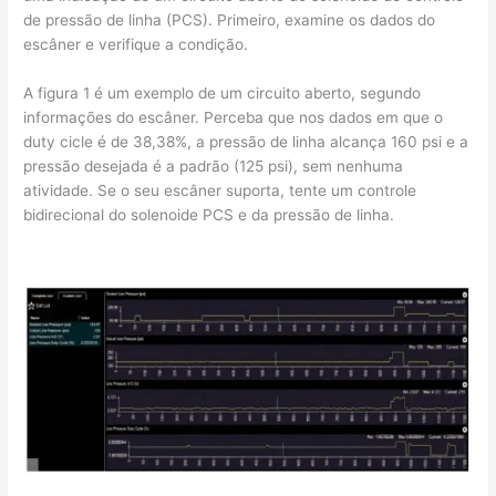
de pressão de linha (PCS). Primeiro, examine os dados do
escâner e verifique a condição.
A figura 1 é um exemplo de um circuito aberto, segundo
informações do escâner. Perceba que nos dados em que o
duty cicle é de 38,38%, a pressão de linha alcança 160 psi e a
pressão desejada é a padrão (125 psi), sem nenhuma
atividade. Se o seu escâner suporta, tente um controle
bidirecional do solenoide PCS e da pressão de linha.