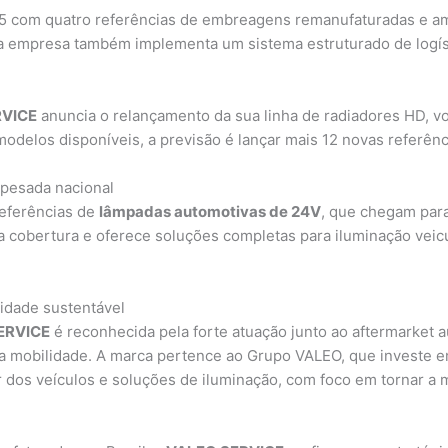
25 com quatro referências de embreagens remanufaturadas e am
 a empresa também implementa um sistema estruturado de logís
RVICE
anuncia o relançamento da sua linha de radiadores HD, vo
odelos disponíveis, a previsão é lançar mais 12 novas referênc
 pesada nacional
referências de
lâmpadas automotivas de 24V
, que chegam para
a cobertura e oferece soluções completas para iluminação vei
idade sustentável
ERVICE
é reconhecida pela forte atuação junto ao aftermarket 
a mobilidade. A marca pertence ao Grupo VALEO, que investe em
r dos veículos e soluções de iluminação, com foco em tornar a m