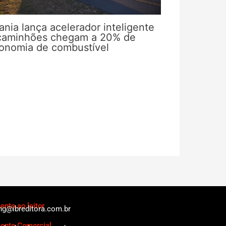
ania lança acelerador inteligente
caminhões chegam a 20% de
onomia de combustível
nto ao leitor
ng@ibreditora.com.br
ento Comercial