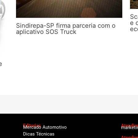
Sc
e 
Sindirepa-SP firma parceria com o
ec
aplicativo SOS Truck
e
Editorias
Atendime
Mercado Automotivo
marketi
Dicas Técnicas
Atendim