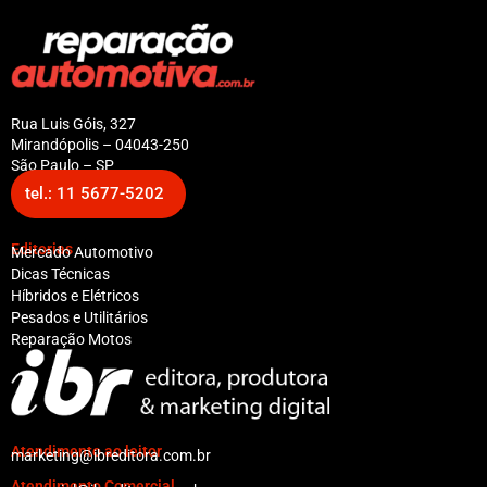
Rua Luis Góis, 327
Mirandópolis – 04043-250
São Paulo – SP
tel.: 11 5677-5202
Editorias
Mercado Automotivo
Dicas Técnicas
Híbridos e Elétricos
Pesados e Utilitários
Reparação Motos
Atendimento ao leitor
marketing@ibreditora.com.br
Atendimento Comercial