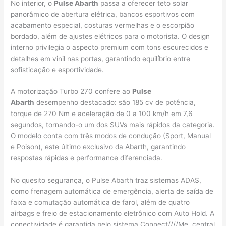
No interior, o
Pulse Abarth
passa a oferecer teto solar
panorâmico de abertura elétrica, bancos esportivos com
acabamento especial, costuras vermelhas e o escorpião
bordado, além de ajustes elétricos para o motorista. O design
interno privilegia o aspecto premium com tons escurecidos e
detalhes em vinil nas portas, garantindo equilíbrio entre
sofisticação e esportividade.
A motorização Turbo 270 confere ao
Pulse
Abarth
desempenho destacado: são 185 cv de potência,
torque de 270 Nm e aceleração de 0 a 100 km/h em 7,6
segundos, tornando-o um dos SUVs mais rápidos da categoria.
O modelo conta com três modos de condução (Sport, Manual
e Poison), este último exclusivo da Abarth, garantindo
respostas rápidas e performance diferenciada.
No quesito segurança, o Pulse Abarth traz sistemas ADAS,
como frenagem automática de emergência, alerta de saída de
faixa e comutação automática de farol, além de quatro
airbags e freio de estacionamento eletrônico com Auto Hold. A
conectividade é garantida pelo sistema Connect////Me, central