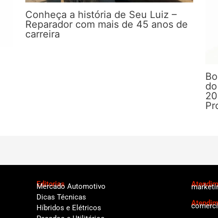
Conheça a história de Seu Luiz –
Reparador com mais de 45 anos de
carreira
Bo
do
20
Pr
Editorias
Atendime
Mercado Automotivo
marketi
Dicas Técnicas
Atendim
comerci
Híbridos e Elétricos