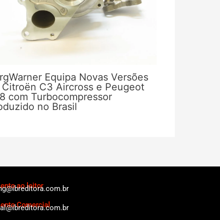
rgWarner Equipa Novas Versões
 Citroën C3 Aircross e Peugeot
8 com Turbocompressor
oduzido no Brasil
nto ao leitor
ng@ibreditora.com.br
ento Comercial
al@ibreditora.com.br