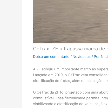
CeTrax: ZF ultrapassa marca de 
Deixe um comentário
/
Novidades
/ Por
Not
A ZF atingiu um importante marco ao superar
Lançado em 2019, o CeTrax vem consolidand
eletrificação de frotas, além de aplicação 
O CeTrax da ZF foi projetado com uma abord
combustível. Essa flexibilidade permite int
viabilizando a eletrificação de veículos já 