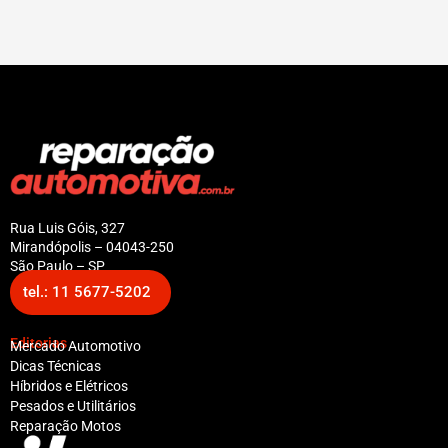
Rua Luis Góis, 327
Mirandópolis – 04043-250
São Paulo – SP
tel.: 11 5677-5202
Editorias
Mercado Automotivo
Dicas Técnicas
Híbridos e Elétricos
Pesados e Utilitários
Reparação Motos