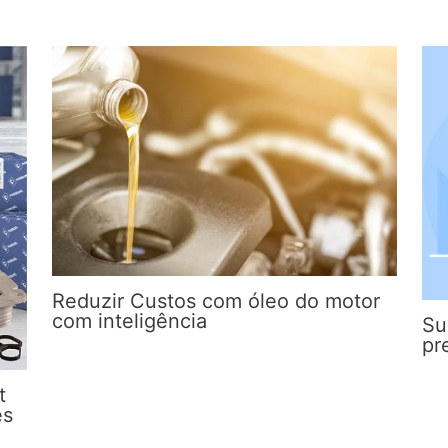
Reduzir Custos com óleo do motor
com inteligência
Su
pr
t
es