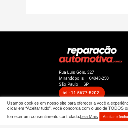
Rua Luis Góis, 327
Mirandópolis – 04043-250
São Paulo – SP
tel.: 11 5677-5202
Usamos cookies em nosso site para oferecer a você a experiênci
clicar em “Aceitar tudo”, você concorda com o uso de TODOS os 
fornecer um consentimento controlado.
Leia Mais
Aceitar e fecha
© 2022 Reparação Automotiv