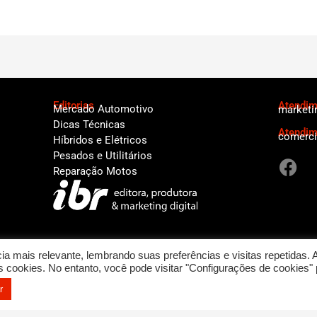
Editorias
Atendime
Mercado Automotivo
marketi
Dicas Técnicas
Atendim
comerci
Híbridos e Elétricos
F
Pesados e Utilitários
a
Reparação Motos
c
e
b
o
a mais relevante, lembrando suas preferências e visitas repetidas. 
o
cookies. No entanto, você pode visitar "Configurações de cookies" 
k
r
a - Todos os direitos reservados