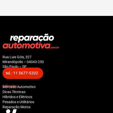
Rua Luis Góis, 327
Mirandópolis – 04043-250
São Paulo – SP
tel.: 11 5677-5202
Editorias
Mercado Automotivo
Dicas Técnicas
Híbridos e Elétricos
Pesados e Utilitários
Reparação Motos