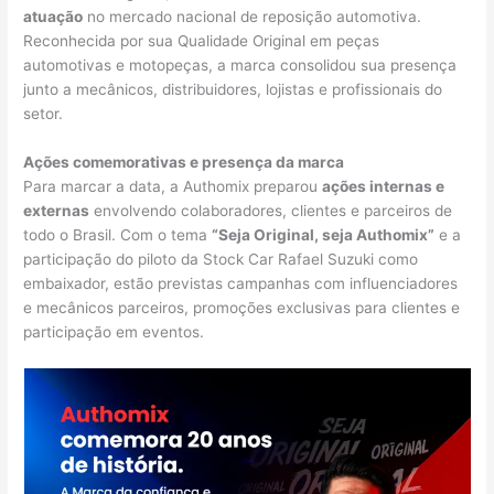
atuação
no mercado nacional de reposição automotiva.
Reconhecida por sua Qualidade Original em peças
automotivas e motopeças, a marca consolidou sua presença
junto a mecânicos, distribuidores, lojistas e profissionais do
setor.
Ações comemorativas e presença da marca
Para marcar a data, a Authomix preparou
ações internas e
externas
envolvendo colaboradores, clientes e parceiros de
todo o Brasil. Com o tema
“Seja Original, seja Authomix”
e a
participação do piloto da Stock Car Rafael Suzuki como
embaixador, estão previstas campanhas com influenciadores
e mecânicos parceiros, promoções exclusivas para clientes e
participação em eventos.