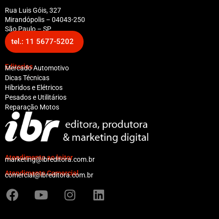
Rua Luis Góis, 327
Mirandópolis – 04043-250
São Paulo – SP
tel.: 11 5677-5202
Editorias
Mercado Automotivo
Dicas Técnicas
Híbridos e Elétricos
Pesados e Utilitários
Reparação Motos
Atendimento ao leitor
marketing@ibreditora.com.br
Atendimento Comercial
comercial@ibreditora.com.br
F
Y
I
L
a
o
n
i
c
u
s
n