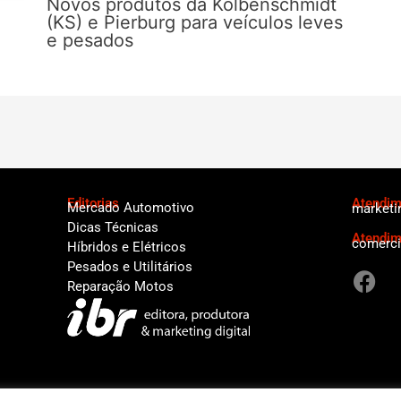
Novos produtos da Kolbenschmidt
(KS) e Pierburg para veículos leves
e pesados
Editorias
Atendime
Mercado Automotivo
marketi
Dicas Técnicas
Atendim
comerci
Híbridos e Elétricos
F
Pesados e Utilitários
a
Reparação Motos
c
e
b
o