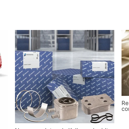
Re
co