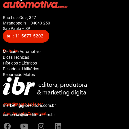
Rua Luis Góis, 327
Mirandópolis – 04043-250
São Paulo – SP
tel.: 11 5677-5202
Editorias
Mercado Automotivo
Dicas Técnicas
Híbridos e Elétricos
Pesados e Utilitários
Reparação Motos
Atendimento ao leitor
marketing@ibreditora.com.br
Atendimento Comercial
comercial@ibreditora.com.br
F
Y
I
L