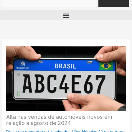
Alta nas vendas de automóveis novos em
relação a agosto de 2024
Deixe um comentário
/
Novidades
/ Por
Noticias
/
1 de outubro