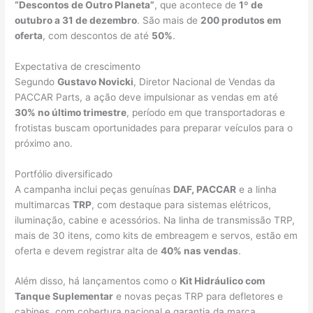
“Descontos de Outro Planeta”
, que acontece de
1º de
outubro a 31 de dezembro
. São mais de
200 produtos em
oferta
, com descontos de até
50%
.
Expectativa de crescimento
Segundo
Gustavo Novicki
, Diretor Nacional de Vendas da
PACCAR Parts, a ação deve impulsionar as vendas em até
30% no último trimestre
, período em que transportadoras e
frotistas buscam oportunidades para preparar veículos para o
próximo ano.
Portfólio diversificado
A campanha inclui peças genuínas
DAF, PACCAR
e a linha
multimarcas
TRP
, com destaque para sistemas elétricos,
iluminação, cabine e acessórios. Na linha de transmissão TRP,
mais de 30 itens, como kits de embreagem e servos, estão em
oferta e devem registrar alta de
40% nas vendas
.
Além disso, há lançamentos como o
Kit Hidráulico com
Tanque Suplementar
e novas peças TRP para defletores e
cabines, com cobertura nacional e garantia da marca.