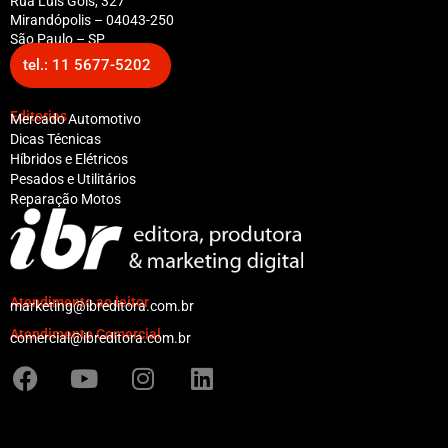
Rua Luis Góis, 327
Mirandópolis – 04043-250
São Paulo – SP
tel.: 11 5677-5202
Editorias
Mercado Automotivo
Dicas Técnicas
Híbridos e Elétricos
Pesados e Utilitários
Reparação Motos
Atendimento ao leitor
marketing@ibreditora.com.br
Atendimento Comercial
comercial@ibreditora.com.br
F
Y
I
L
a
o
n
i
c
u
s
n
e
t
t
k