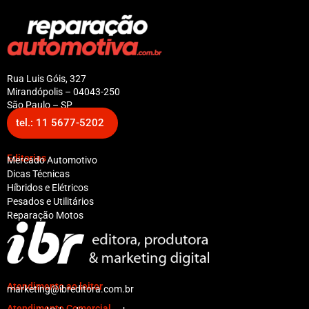
Rua Luis Góis, 327
Mirandópolis – 04043-250
São Paulo – SP
tel.: 11 5677-5202
Editorias
Mercado Automotivo
Dicas Técnicas
Híbridos e Elétricos
Pesados e Utilitários
Reparação Motos
Atendimento ao leitor
marketing@ibreditora.com.br
Atendimento Comercial